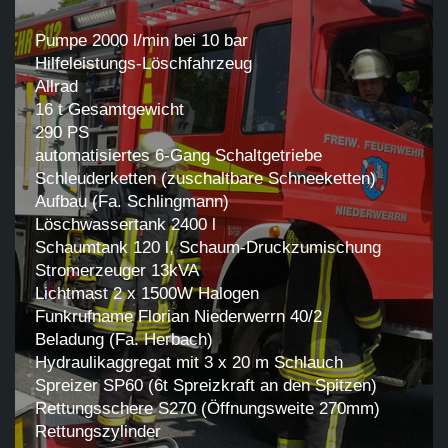
Pumpe 2000 l/min bei 10 bar
Hilfeleistungs-Löschfahrzeug
Allrad
16 t Gesamtgewicht
290 PS
automatisiertes 6-Gang Schaltgetriebe
Schleuderketten (zuschaltbare Schneeketten)
Aufbau (Fa. Schlingmann)
Löschwassertank 2400 l
Schaumtank 120 l, Schaum-Druckzumischung
Stromerzeuger 13kVA
Lichtmast 2 x 1500W Halogen
Funkrufname Florian Niederwerrn 40/2
Beladung (Fa. Herbach)
Hydraulikaggregat mit 3 x 20 m Schlauch
Spreizer SP60 (6t Spreizkraft an den Spitzen)
Rettungsschere S270 (Öffnungsweite 270mm)
Rettungszylinder