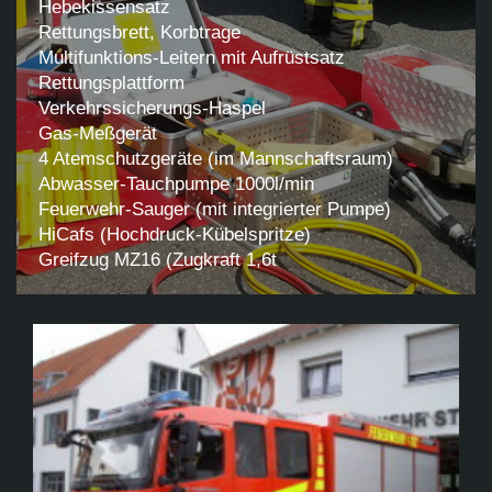
Hebekissensatz
Rettungsbrett, Korbtrage
Multifunktions-Leitern mit Aufrüstsatz
Rettungsplattform
Verkehrssicherungs-Haspel
Gas-Meßgerät
4 Atemschutzgeräte (im Mannschaftsraum)
Abwasser-Tauchpumpe 1000l/min
Feuerwehr-Sauger (mit integrierter Pumpe)
HiCafs (Hochdruck-Kübelspritze)
Greifzug MZ16 (Zugkraft 1,6t