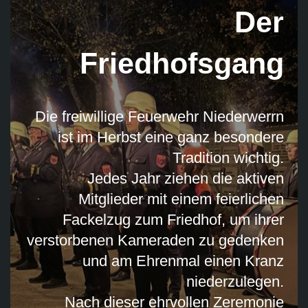
Der
Friedhofsgang
Die freiwillige Feuerwehr Niederwerrn
ist im Herbst eine ganz besondere
Tradition wichtig.
Jedes Jahr ziehen die aktiven
Mitglieder mit einem feierlichen
Fackelzug zum Friedhof, um ihrer
verstorbenen Kameraden zu gedenken
und am Ehrenmal einen Kranz
niederzulegen.
Nach dieser ehrvollen Zeremonie