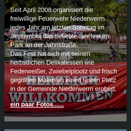
Seit April 2008 organisiert die
freiwillige Feuerwehr Niederwerrn
jedes Jahr am letzten Sonntag im
September das beliebte Seefest im
Park an der Jahnstraße.
Das Fest hat sich mit seinen
herbstlichen Delikatessen wie
Federweißer, Zwiebelplootz und frisch
gegrillten Makrelen einen festen Platz
in der Gemeinde Niederwerrn erobert.
ein paar Fotos......